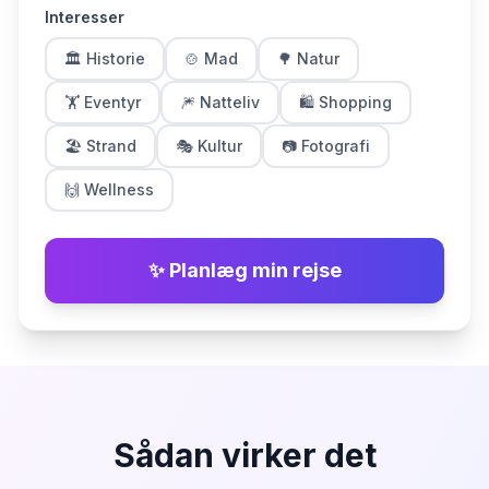
Interesser
🏛 Historie
🍲 Mad
🌳 Natur
🏋 Eventyr
🎆 Natteliv
🛍 Shopping
🏖 Strand
🎭 Kultur
📷 Fotografi
🙌 Wellness
✨ Planlæg min rejse
Sådan virker det