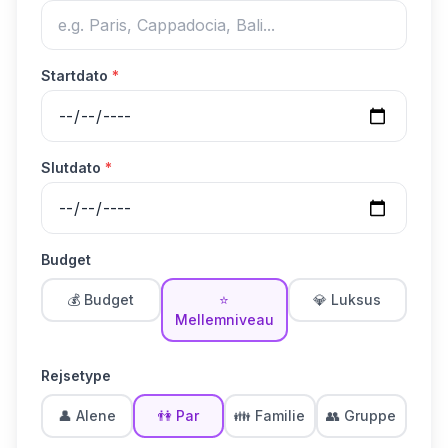
Startdato
*
Slutdato
*
Budget
💰 Budget
⭐
💎 Luksus
Mellemniveau
Rejsetype
👤 Alene
👫 Par
👪 Familie
👥 Gruppe