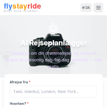
🌐 DA
🤖
AI Rejseplanlægger
Fortæl os om din drømmerejse, og vores AI
skaber en personlig dag-for-dag rejseplan — helt
gratis.
Afrejse fra
*
Hvorhen?
*