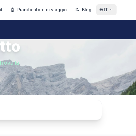
M
🤖
Pianificatore di viaggio
📝
Blog
🌐
IT
tto
Trova la