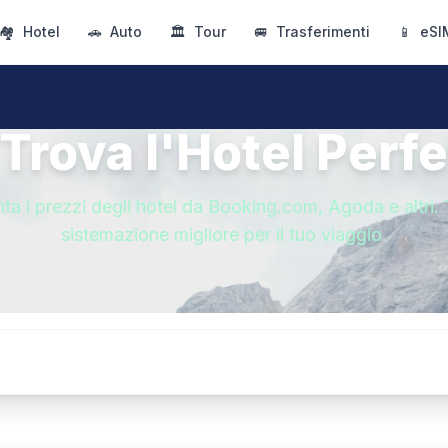
🏘
Hotel
🚗
Auto
🏛
Tour
🚐
Trasferimenti
📱
eSI
 Trova l'Hotel Perfe
ta i prezzi degli hotel da Booking.com, Agoda e altri. 
sistemazione migliore per il tuo viaggio.