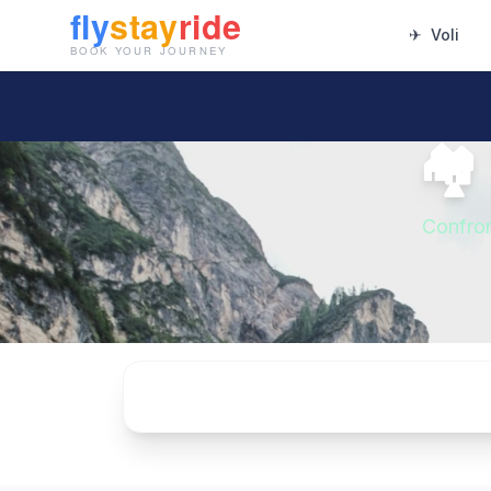
✈
Voli
🏘
Confron