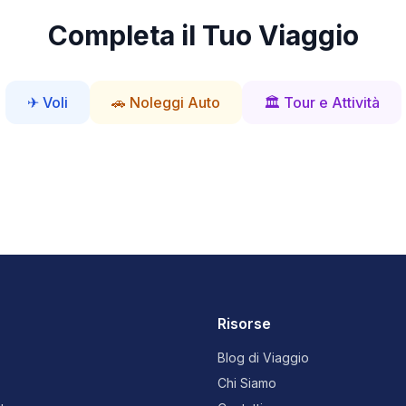
Completa il Tuo Viaggio
✈ Voli
🚗 Noleggi Auto
🏛 Tour e Attività
Risorse
Blog di Viaggio
Chi Siamo