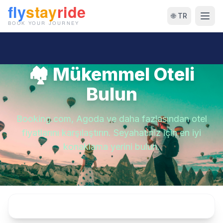
🌐 TR
🏘 Mükemmel Oteli
Bulun
Booking.com, Agoda ve daha fazlasından otel
fiyatlarını karşılaştırın. Seyahatiniz için en iyi
konaklama yerini bulun.