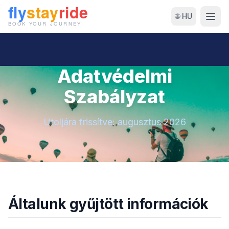
🌐 HU
Adatvédelmi
Szabályzat
Utoljára frissítve: augusztus 2026
Általunk gyűjtött információk