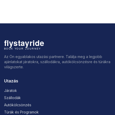
Az Ön egyablakos utazási partnere. Találja meg a legjobb
ajánlatokat járatokra, szállodákra, autókölcsönzésre és túrákra
világszerte.
Utazás
Járatok
Szállodák
Autókölcsönzés
Túrák és Programok