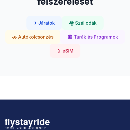
felszerelését
✈ Járatok
🏘 Szállodák
🚗 Autókölcsönzés
🏛 Túrák és Programok
📱 eSIM