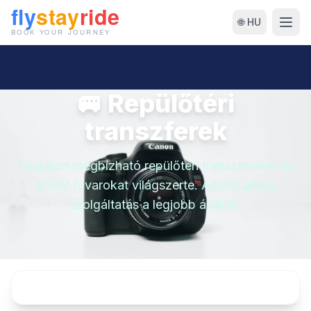
🌐 HU
🚐 Repülőtéri
transzferek
Foglaljon megbízható repülőtéri transzfereket és
privát fuvarokat világszerte. Ajtótól ajtóig
szolgáltatás a legjobb árakon.