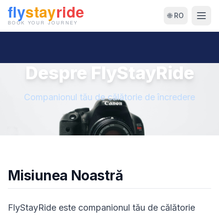
🌐 RO
Despre FlyStayRide
Companionul tău de călătorie de încredere
Misiunea Noastră
FlyStayRide este companionul tău de călătorie