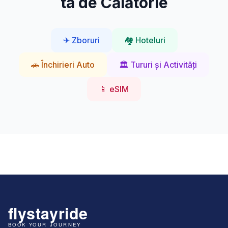
ta de Călătorie
✈ Zboruri
🏘 Hoteluri
🚗 Închirieri Auto
🏛 Tururi și Activități
📱 eSIM