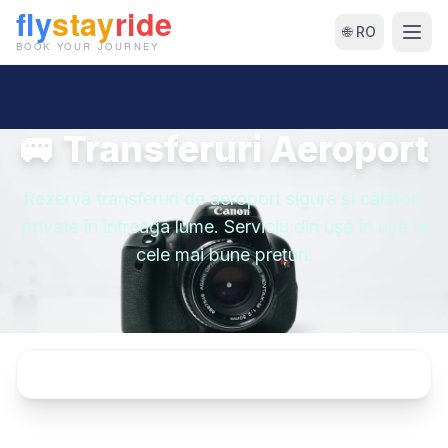
🌐 RO
🚐 Transferuri Aeroport
Rezervă transferuri de aeroport sigure și călătorii
private în întreaga lume. Serviciu din ușă în ușă la
cele mai bune prețuri.